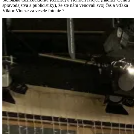
spravodajstva a publicistiky), že ste nám venovali svoj čas a vďaka
Viktor Vincze za veselé fotenie ?