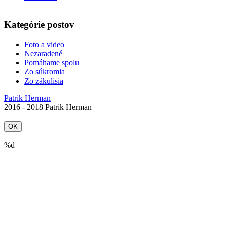
Kategórie postov
Foto a video
Nezaradené
Pomáhame spolu
Zo súkromia
Zo zákulisia
Patrik Herman
2016 - 2018 Patrik Herman
OK
%d