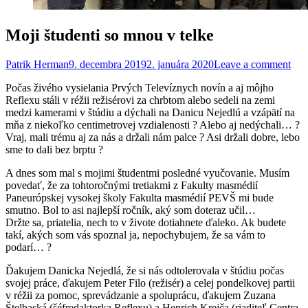
Moji študenti so mnou v telke
Patrik Herman
9. decembra 2019
2. januára 2020
Leave a comment
Počas živého vysielania Prvých Televíznych novín a aj môjho
Reflexu stáli v réžii režisérovi za chrbtom alebo sedeli na zemi
medzi kamerami v štúdiu a dýchali na Danicu Nejedlú a vzápätí na
mňa z niekoľko centimetrovej vzdialenosti ? Alebo aj nedýchali… ?
Vraj, mali trému aj za nás a držali nám palce ? Asi držali dobre, lebo
sme to dali bez brptu ?
A dnes som mal s mojimi študentmi posledné vyučovanie. Musím
povedať, že za tohtoročnými tretiakmi z Fakulty masmédií
Paneurópskej vysokej školy Fakulta masmédií PEVŠ mi bude
smutno. Bol to asi najlepší ročník, aký som doteraz učil…
Držte sa, priatelia, nech to v živote dotiahnete ďaleko. Ak budete
takí, akých som vás spoznal ja, nepochybujem, že sa vám to
podarí… ?
Ďakujem Danicka Nejedlá, že si nás odtolerovala v štúdiu počas
svojej práce, ďakujem Peter Filo (režisér) a celej pondelkovej partii
v réžii za pomoc, sprevádzanie a spoluprácu, ďakujem Zuzana
Štelbaská (šéfredaktorka Reflexu) a Henrich Krejča (riaditeľ Centra