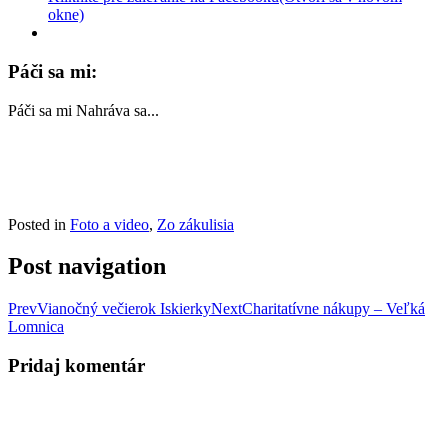
okne)
Páči sa mi:
Páči sa mi
Nahráva sa...
Posted in
Foto a video
,
Zo zákulisia
Post navigation
Prev
Vianočný večierok Iskierky
Next
Charitatívne nákupy – Veľká
Lomnica
Pridaj komentár