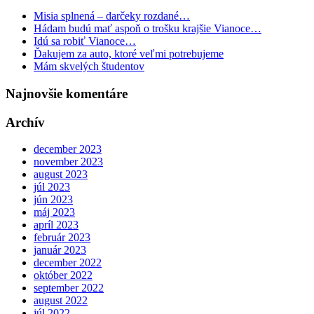
Misia splnená – darčeky rozdané…
Hádam budú mať aspoň o trošku krajšie Vianoce…
Idú sa robiť Vianoce…
Ďakujem za auto, ktoré veľmi potrebujeme
Mám skvelých študentov
Najnovšie komentáre
Archív
december 2023
november 2023
august 2023
júl 2023
jún 2023
máj 2023
apríl 2023
február 2023
január 2023
december 2022
október 2022
september 2022
august 2022
júl 2022