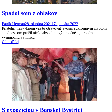
Spadol som z oblakov
Patrik Herman
28. októbra 2021
17. januára 2022
Priatelia, nezvyknem vás tu otravovať svojím súkromným životom,
ale dnes som prežil niečo absolútne výnimočné a ja robím
výnimočnú výnimku,...
Čítať ďalej
S expozíciou v Banskej Bystrici