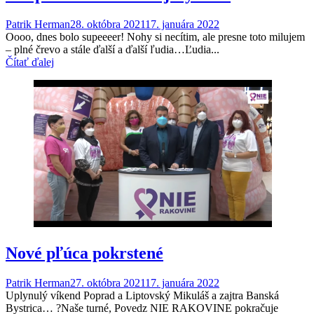
Patrik Herman
28. októbra 2021
17. januára 2022
Oooo, dnes bolo supeeeer! Nohy si necítim, ale presne toto milujem
– plné črevo a stále ďalší a ďalší ľudia…Ľudia...
Čítať ďalej
Nové pľúca pokrstené
Patrik Herman
27. októbra 2021
17. januára 2022
Uplynulý víkend Poprad a Liptovský Mikuláš a zajtra Banská
Bystrica… ?Naše turné, Povedz NIE RAKOVINE pokračuje