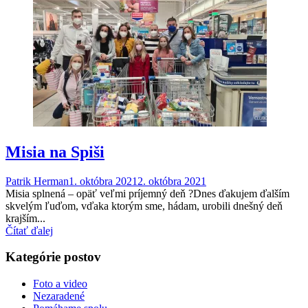
Misia na Spiši
Patrik Herman
1. októbra 2021
2. októbra 2021
Misia splnená – opäť veľmi príjemný deň ?Dnes ďakujem ďalším
skvelým ľuďom, vďaka ktorým sme, hádam, urobili dnešný deň
krajším...
Čítať ďalej
Kategórie postov
Foto a video
Nezaradené