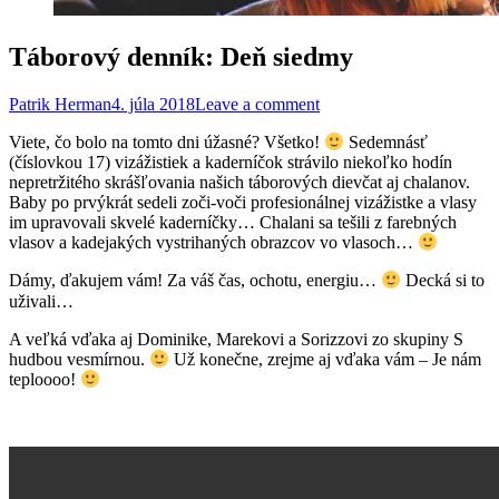
Táborový denník: Deň siedmy
Patrik Herman
4. júla 2018
Leave a comment
Viete, čo bolo na tomto dni úžasné? Všetko!
Sedemnásť
(číslovkou 17) vizážistiek a kaderníčok strávilo niekoľko hodín
nepretržitého skrášľovania našich táborových dievčat aj chalanov.
Baby po prvýkrát sedeli zoči-voči profesionálnej vizážistke a vlasy
im upravovali skvelé kaderníčky… Chalani sa tešili z farebných
vlasov a kadejakých vystrihaných obrazcov vo vlasoch…
Dámy, ďakujem vám! Za váš čas, ochotu, energiu…
Decká si to
uživali…
A veľká vďaka aj Dominike, Marekovi a Sorizzovi zo skupiny S
hudbou vesmírnou.
Už konečne, zrejme aj vďaka vám – Je nám
teploooo!