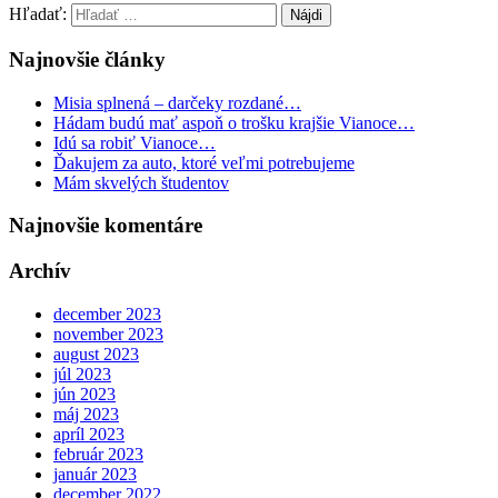
Hľadať:
Najnovšie články
Misia splnená – darčeky rozdané…
Hádam budú mať aspoň o trošku krajšie Vianoce…
Idú sa robiť Vianoce…
Ďakujem za auto, ktoré veľmi potrebujeme
Mám skvelých študentov
Najnovšie komentáre
Archív
december 2023
november 2023
august 2023
júl 2023
jún 2023
máj 2023
apríl 2023
február 2023
január 2023
december 2022