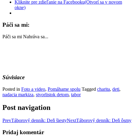
Kliknite pre zdieľanie na Facebooku(Otvorí sa v novom
okne)
Páči sa mi:
Páči sa mi
Nahráva sa...
Súvisiace
Posted in
Foto a video
,
Pomáhame spolu
Tagged
charita
,
deti
,
nadacia markiza
,
stvorlistok detom
,
tabor
Post navigation
Prev
Táborový denník: Deň šiesty
Next
Táborový denník: Deň ôsmy
Pridaj komentár