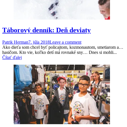
Táborový denník: Deň deviaty
Patrik Herman
7. júla 2018
Leave a comment
Ako dieťa som chcel byť policajtom, kozmonautom, smetiarom a…
hasičom. Kto vie, koľko detí má rovnaké sny… Dnes si mohli...
Čítať ďalej