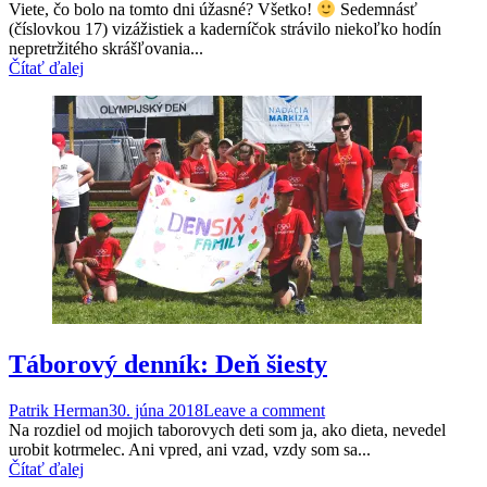
Viete, čo bolo na tomto dni úžasné? Všetko!
Sedemnásť
(číslovkou 17) vizážistiek a kaderníčok strávilo niekoľko hodín
nepretržitého skrášľovania...
Čítať ďalej
Táborový denník: Deň šiesty
Patrik Herman
30. júna 2018
Leave a comment
Na rozdiel od mojich taborovych deti som ja, ako dieta, nevedel
urobit kotrmelec. Ani vpred, ani vzad, vzdy som sa...
Čítať ďalej