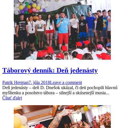
Táborový denník: Deň jedenásty
Patrik Herman
7. júla 2018
Leave a comment
Deň jedenásty – deň D. Dnešok ukázal, či deti pochopili hlavnú
myšlienku a posolstvo tábora – silnejší a skúsenejší musia...
Čítať ďalej