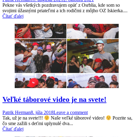
Pekne vás všetkých pozdravujem opäť z Osrblia, kde som so
svojimi úžasnými priateľmi a ich rodičmi z môjho OZ Iskierka....
Čítať ďalej
Veľké táborové video je na svete!
Patrik Herman
8. júla 2018
Leave a comment
Tak, už je na svete!!!
Naše veľké táborové video!
Pozrite sa,
čo sme zažili s deťmi uplynulé dva...
Čítať ďalej