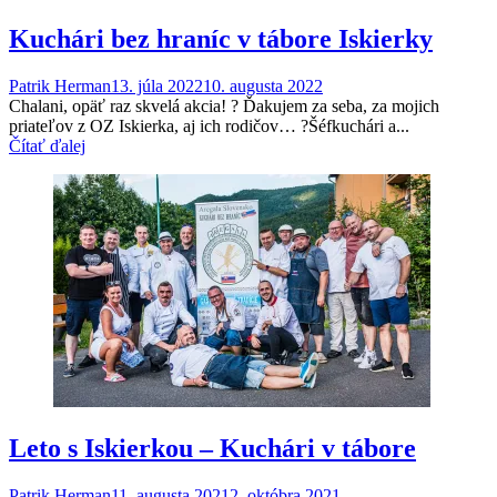
Kuchári bez hraníc v tábore Iskierky
Patrik Herman
13. júla 2022
10. augusta 2022
Chalani, opäť raz skvelá akcia! ? Ďakujem za seba, za mojich
priateľov z OZ Iskierka, aj ich rodičov… ?Šéfkuchári a...
Čítať ďalej
Leto s Iskierkou – Kuchári v tábore
Patrik Herman
11. augusta 2021
2. októbra 2021