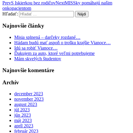
Prev
S Iskierkou bez rodičov
Next
MISSky pomáhajú našim
onkopacientom
Hľadať:
Najnovšie články
Misia splnená – darčeky rozdané…
Hádam budú mať aspoň o trošku krajšie Vianoce…
Idú sa robiť Vianoce…
Ďakujem za auto, ktoré veľmi potrebujeme
Mám skvelých študentov
Najnovšie komentáre
Archív
december 2023
november 2023
august 2023
júl 2023
jún 2023
máj 2023
apríl 2023
február 2023