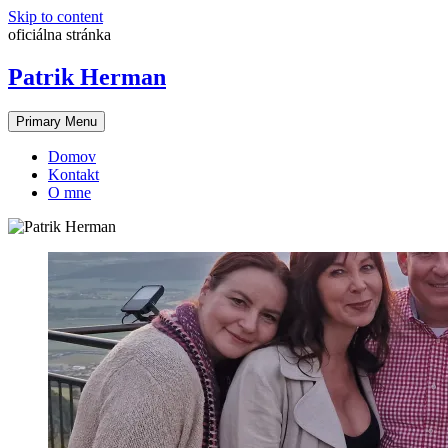
Skip to content
oficiálna stránka
Patrik Herman
Primary Menu
Domov
Kontakt
O mne