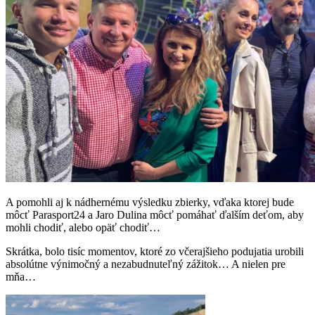
A pomohli aj k nádhernému výsledku zbierky, vďaka ktorej bude
môcť Parasport24 a Jaro Dulina môcť pomáhať ďalším deťom, aby
mohli chodiť, alebo opäť chodiť…
Skrátka, bolo tisíc momentov, ktoré zo včerajšieho podujatia urobili
absolútne výnimočný a nezabudnuteľný zážitok… A nielen pre
mňa…