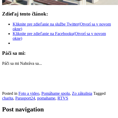
Zdieľaj tento článok:
Kliknite pre zdieľanie na službe Twitter(Otvorí sa v novom
okne)
Kliknite pre zdieľanie na Facebooku(Otvorí sa v novom
okne)
Páči sa mi:
Páči sa mi
Nahráva sa...
Posted in
Foto a video
,
Pomáhame spolu
,
Zo zákulisia
Tagged
charita
,
Parasport24
,
pomahame
,
RTVS
Post navigation