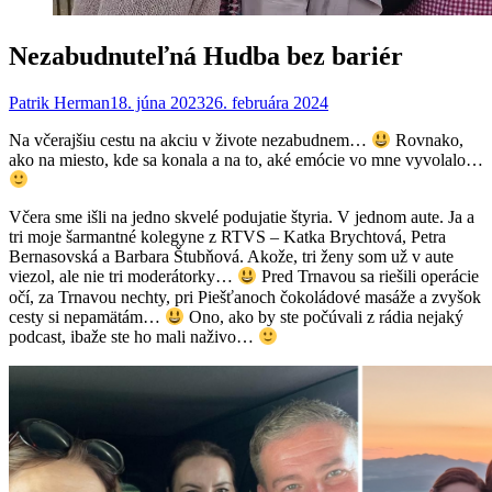
Nezabudnuteľná Hudba bez bariér
Patrik Herman
18. júna 2023
26. februára 2024
Na včerajšiu cestu na akciu v živote nezabudnem…
Rovnako,
ako na miesto, kde sa konala a na to, aké emócie vo mne vyvolalo…
Včera sme išli na jedno skvelé podujatie štyria. V jednom aute. Ja a
tri moje šarmantné kolegyne z RTVS – Katka Brychtová, Petra
Bernasovská a Barbara Štubňová. Akože, tri ženy som už v aute
viezol, ale nie tri moderátorky…
Pred Trnavou sa riešili operácie
očí, za Trnavou nechty, pri Piešťanoch čokoládové masáže a zvyšok
cesty si nepamätám…
Ono, ako by ste počúvali z rádia nejaký
podcast, ibaže ste ho mali naživo…