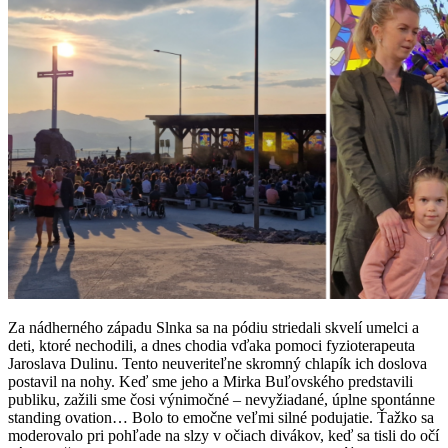
Za nádherného západu Slnka sa na pódiu striedali skvelí umelci a
deti, ktoré nechodili, a dnes chodia vďaka pomoci fyzioterapeuta
Jaroslava Dulinu. Tento neuveriteľne skromný chlapík ich doslova
postavil na nohy. Keď sme jeho a Mirka Buľovského predstavili
publiku, zažili sme čosi výnimočné – nevyžiadané, úplne spontánne
standing ovation… Bolo to emočne veľmi silné podujatie. Ťažko sa
moderovalo pri pohľade na slzy v očiach divákov, keď sa tisli do očí