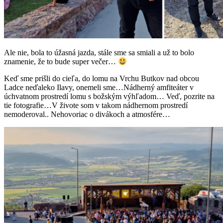
Ale nie, bola to úžasná jazda, stále sme sa smiali a už to bolo
znamenie, že to bude super večer…
Keď sme prišli do cieľa, do lomu na Vrchu Butkov nad obcou
Ladce neďaleko Ilavy, onemeli sme…Nádherný amfiteáter v
úchvatnom prostredí lomu s božským výhľadom… Veď, pozrite na
tie fotografie…V živote som v takom nádhernom prostredí
nemoderoval.. Nehovoriac o divákoch a atmosfére…