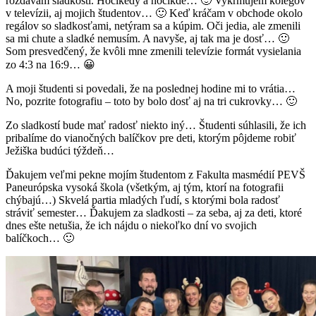
rozdávam sladkosti. Hocikedy a hocikde… 🙂 Vykrmujem kolegov
v televízii, aj mojich študentov… 🙂 Keď kráčam v obchode okolo
regálov so sladkosťami, netýram sa a kúpim. Oči jedia, ale zmenili
sa mi chute a sladké nemusím. A navyše, aj tak ma je dosť… 🙂
Som presvedčený, že kvôli mne zmenili televízie formát vysielania
zo 4:3 na 16:9… 😀
A moji študenti si povedali, že na poslednej hodine mi to vrátia…
No, pozrite fotografiu – toto by bolo dosť aj na tri cukrovky… 🙂
Zo sladkostí bude mať radosť niekto iný… Študenti súhlasili, že ich
pribalíme do vianočných balíčkov pre deti, ktorým pôjdeme robiť
Ježiška budúci týždeň…
Ďakujem veľmi pekne mojím študentom z Fakulta masmédií PEVŠ
Paneurópska vysoká škola (všetkým, aj tým, ktorí na fotografii
chýbajú…) Skvelá partia mladých ľudí, s ktorými bola radosť
stráviť semester… Ďakujem za sladkosti – za seba, aj za deti, ktoré
dnes ešte netušia, že ich nájdu o niekoľko dní vo svojich
balíčkoch… 🙂