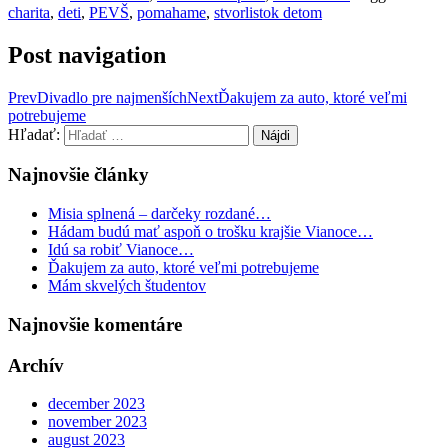
charita
,
deti
,
PEVŠ
,
pomahame
,
stvorlistok detom
Post navigation
Prev
Divadlo pre najmenších
Next
Ďakujem za auto, ktoré veľmi
potrebujeme
Hľadať:
Najnovšie články
Misia splnená – darčeky rozdané…
Hádam budú mať aspoň o trošku krajšie Vianoce…
Idú sa robiť Vianoce…
Ďakujem za auto, ktoré veľmi potrebujeme
Mám skvelých študentov
Najnovšie komentáre
Archív
december 2023
november 2023
august 2023