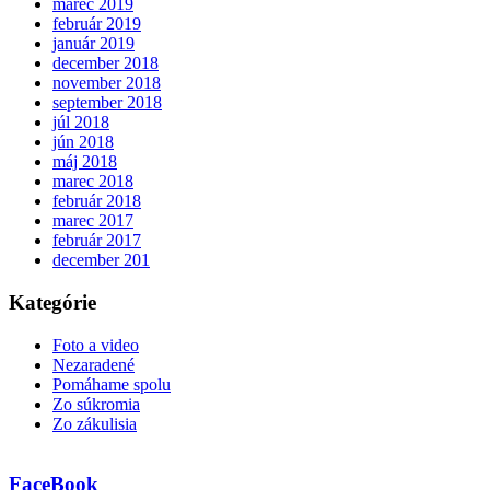
marec 2019
február 2019
január 2019
december 2018
november 2018
september 2018
júl 2018
jún 2018
máj 2018
marec 2018
február 2018
marec 2017
február 2017
december 201
Kategórie
Foto a video
Nezaradené
Pomáhame spolu
Zo súkromia
Zo zákulisia
FaceBook