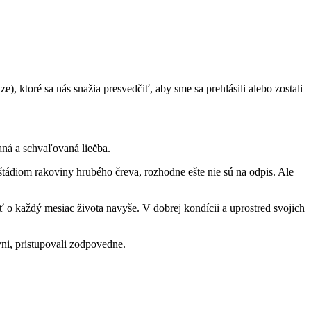
, ktoré sa nás snažia presvedčiť, aby sme sa prehlásili alebo zostali
ná a schvaľovaná liečba.
m štádiom rakoviny hrubého čreva, rozhodne ešte nie sú na odpis. Ale
o každý mesiac života navyše. V dobrej kondícii a uprostred svojich
vni, pristupovali zodpovedne.