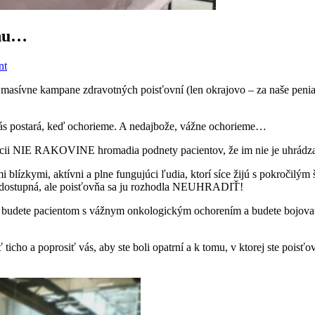
vňu…
nt
 masívne kampane zdravotných poisťovní (len okrajovo – za naše peniaze)
o nás postará, keď ochorieme. A nedajbože, vážne ochorieme…
izácii NIE RAKOVINE hromadia podnety pacientov, že im nie je uhrádza
i blízkymi, aktívni a plne fungujúci ľudia, ktorí síce žijú s pokročilý
 dostupná, ale poisťovňa sa ju rozhodla NEUHRADIŤ!
eď budete pacientom s vážnym onkologickým ochorením a budete bojovať 
cho a poprosiť vás, aby ste boli opatrní a k tomu, v ktorej ste poisťo