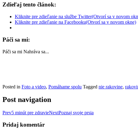
Zdieľaj tento článok:
Kliknite pre zdieľanie na službe Twitter(Otvorí sa v novom ok
Kliknite pre zdieľanie na Facebooku(Otvorí sa v novom okne)
Páči sa mi:
Páči sa mi
Nahráva sa...
Posted in
Foto a video
,
Pomáhame spolu
Tagged
nie rakovine
,
rakovi
Post navigation
Prev
5 minút pre zdravie
Next
Poznaj svoje prsia
Pridaj komentár