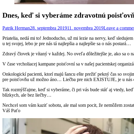
Dnes, keď si vyberáme zdravotnú poisťo
Patrik Herman
28. septembra 2019
11. novembra 2019
Leave a comme
Priatelia, nedá mi to! Jednoducho, už mi lezie na nervy, keď sledujem
u tej svojej, lebo je pre nás tá najlepšia a najlepšie sa o nás postará…
Zdravý človek je vítaný v každej. No oveľa dôležitejšie je, ako sa 
V čase vrcholiacej kampane poisťovní sa v našej pacientskej organ
Onkologickí pacienti, ktorí majú šancu ešte prežiť pekný čas so svojim
pre poisťovňu už možno áno… Liečba pre nich EXISTUJE, je u nás
Tak rozmýšľajme, keď si vyberáme, či pri vás bude stáť aj vtedy, k
blízkych, ale bez liečby…
Nechcel som vám kaziť sobotu, ale mal som pocit, že nemôžem zostať ti
Váš Paťo