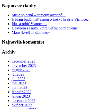
Najnovšie články
Misia splnená – darčeky rozdané…
Hádam budú mať aspoň o trošku krajšie Vianoce…
Idú sa robiť Vianoce…
Ďakujem za auto, ktoré veľmi potrebujeme
Mám skvelých študentov
Najnovšie komentáre
Archív
december 2023
november 2023
august 2023
júl 2023
jún 2023
máj 2023
apríl 2023
február 2023
január 2023
december 2022
október 2022