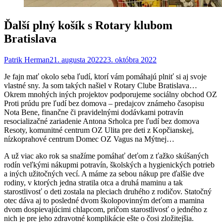
Ďalší plný košík s Rotary klubom
Bratislava
Patrik Herman
21. augusta 2022
23. októbra 2022
Je fajn mať okolo seba ľudí, ktorí vám pomáhajú plniť si aj svoje
vlastné sny. Ja som takých našiel v Rotary Clube Bratislava…
Okrem mnohých iných projektov podporujeme sociálny obchod OZ
Proti prúdu pre ľudí bez domova – predajcov známeho časopisu
Nota Bene, finančne či pravidelnými dodávkami potravín
resocializačné zariadenie Antona Srholca pre ľudí bez domova
Resoty, komunitné centrum OZ Ulita pre deti z Kopčianskej,
nízkoprahové centrum Domec OZ Vagus na Mýtnej…
A už viac ako rok sa snažíme pomáhať deťom z ťažko skúšaných
rodín veľkými nákupmi potravín, školských a hygienických potrieb
a iných užitočných vecí. A máme za sebou nákup pre ďalšie dve
rodiny, v ktorých jedna stratila otca a druhá maminu a tak
starostlivosť o deti zostala na pleciach druhého z rodičov. Statočný
otec dáva aj to posledné dvom školopovinným deťom a mamina
dvom dospievajúcimi chlapcom, pričom starostlivosť o jedného z
nich je pre jeho zdravotné komplikácie ešte o čosi zložitejšia.