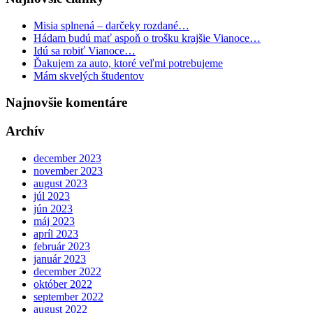
Misia splnená – darčeky rozdané…
Hádam budú mať aspoň o trošku krajšie Vianoce…
Idú sa robiť Vianoce…
Ďakujem za auto, ktoré veľmi potrebujeme
Mám skvelých študentov
Najnovšie komentáre
Archív
december 2023
november 2023
august 2023
júl 2023
jún 2023
máj 2023
apríl 2023
február 2023
január 2023
december 2022
október 2022
september 2022
august 2022