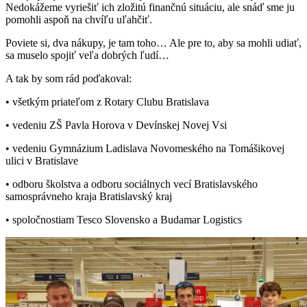
Nedokážeme vyriešiť ich zložitú finančnú situáciu, ale snáď sme ju
pomohli aspoň na chvíľu uľahčiť.
Poviete si, dva nákupy, je tam toho… Ale pre to, aby sa mohli udiať,
sa muselo spojiť veľa dobrých ľudí…
A tak by som rád poďakoval:
• všetkým priateľom z Rotary Clubu Bratislava
• vedeniu ZŠ Pavla Horova v Devínskej Novej Vsi
• vedeniu Gymnázium Ladislava Novomeského na Tomášikovej
ulici v Bratislave
• odboru školstva a odboru sociálnych vecí Bratislavského
samosprávneho kraja Bratislavský kraj
• spoločnostiam Tesco Slovensko a Budamar Logistics