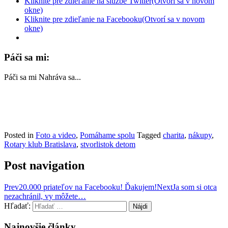
Kliknite pre zdieľanie na službe Twitter(Otvorí sa v novom
okne)
Kliknite pre zdieľanie na Facebooku(Otvorí sa v novom
okne)
Páči sa mi:
Páči sa mi
Nahráva sa...
Posted in
Foto a video
,
Pomáhame spolu
Tagged
charita
,
nákupy
,
Rotary klub Bratislava
,
stvorlistok detom
Post navigation
Prev
20.000 priateľov na Facebooku! Ďakujem!
Next
Ja som si otca
nezachránil, vy môžete…
Hľadať:
Najnovšie články