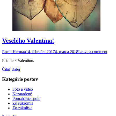
Veselého Valentína!
Patrik Herman
14. februára 2017
4. marca 2018
Leave a comment
Prianie k Valentínu.
Čítať ďalej
Kategórie postov
Foto a video
Nezaradené
Pomáhame spolu
Zo súkromia
Zo zákulisia