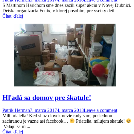
S Martinom Harichom sme dnes zazili super akciu v Novej Dubnici.
Detska organizacia Fenix, v ktorej posobim, pre vsetky deti...
Čítať ďalej
Hľadá sa domov pre škatule!
Patrik Herman
7. marca 2017
4. marca 2018
Leave a comment
Mili priatelia! Ked si uz clovek nevie rady sam, poslednou
zachranou je vazne asi facebook…
Priatelia, milujem skatule!
Valaju sa mi...
Čítať ďalej