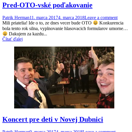
Pred-OTO-vské poďakovanie
Patrik Herman
11. marca 2017
4. marca 2018
Leave a comment
Mili priatelia! Ide o to, ze dnes vecer bude OTO
Konkurencia
bola tento rok silna, vyplnovanie hlasovacich formularov umorne…
Dakujem za kazdu...
Čítať ďalej
Koncert pre deti v Novej Dubnici
Patrik Herman
9. marca 2017
4. marca 2018
Leave a comment