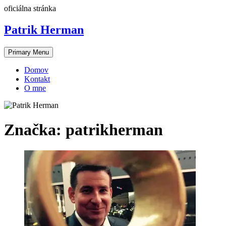
Skip
oficiálna stránka
to
content
Patrik Herman
Primary Menu
Domov
Kontakt
O mne
Značka:
patrikherman