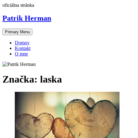
Skip
oficiálna stránka
to
content
Patrik Herman
Primary Menu
Domov
Kontakt
O mne
Značka:
laska