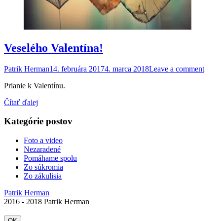
Veselého Valentína!
Patrik Herman
14. februára 2017
4. marca 2018
Leave a comment
Prianie k Valentínu.
Čítať ďalej
Kategórie postov
Foto a video
Nezaradené
Pomáhame spolu
Zo súkromia
Zo zákulisia
Patrik Herman
2016 - 2018 Patrik Herman
OK