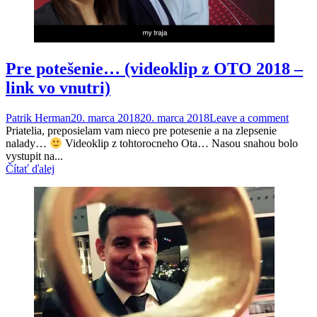
Pre potešenie… (videoklip z OTO 2018 –
link vo vnutri)
Patrik Herman
20. marca 2018
20. marca 2018
Leave a comment
Priatelia, preposielam vam nieco pre potesenie a na zlepsenie
nalady…
Videoklip z tohtorocneho Ota… Nasou snahou bolo
vystupit na...
Čítať ďalej